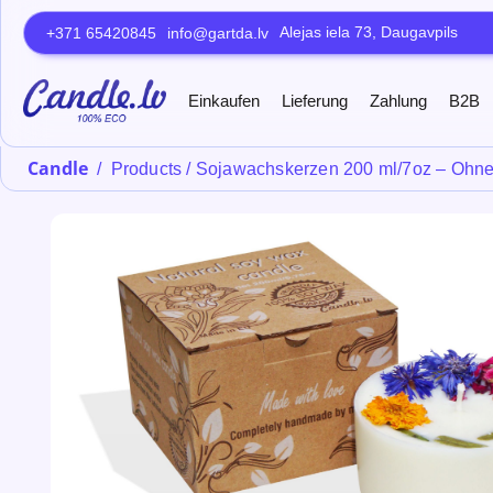
Alejas iela 73, Daugavpils
+371 65420845
info@gartda.lv
Einkaufen
Lieferung
Zahlung
B2B
Candle
/
Products
/
Sojawachskerzen 200 ml/7oz – Ohne