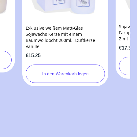
Sojawac
Exklusive weißem Matt-Glas
Farbprod
Sojawachs Kerze mit einem
Zimt un
Baumwolldocht 200ml,- Duftkerze
Vanille
€17.35
€15.25