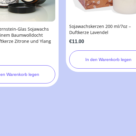
Sojawachskerzen 200 ml/7oz –
Bernstein-Glas Sojawachs
Duftkerze Lavendel
einem Baumwolldocht
ftkerze Zitrone und Ylang
€11.00