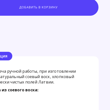
ция
еча ручной работы, при изготовлении
натуральный соевый воск, хлопковый
чески чистых полей Латвии.
 из соевого воска: