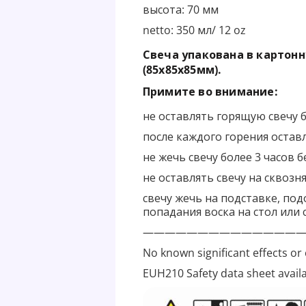
высота: 70 мм
netto: 350 мл/ 12 oz
Свеча упакована в картон
(85x85x
85
мм).
Примите во внимание:
не оставлять горящую свечу 
после каждого горения оставл
не жечь свечу более 3 часов 
не оставлять свечу на сквозн
свечу жечь на подставке, по
попадания воска на стол или 
——————————————
No known significant effects or 
EUH210 Safety data sheet avail