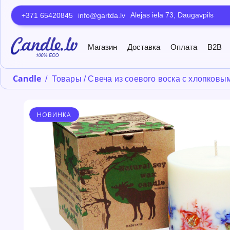
Alejas iela 73, Daugavpils
+371 65420845
info@gartda.lv
Магазин
Доставка
Оплата
B2B
Candle
/
Товары
/
Свеча из соевого воска с хлопковы
НОВИНКА