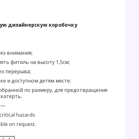
ную дизайнерскую коробочку
без внимания;
ять фитиль на высоту 1,5см;
без перерыва;
яке и доступном детям месте;
добранной по размеру, для предотвращения
скатерть.
——
critical hazards
able on request.