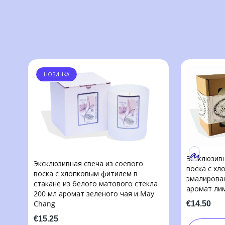
НОВИНКА
Эксклюзивн
Эксклюзивная свеча из соевого
воска с х
воска с хлопковым фитилем в
эмалирова
стакане из белого матового стекла
аромат лим
200 мл аромат зеленого чая и May
Chang
€14.50
€15.25