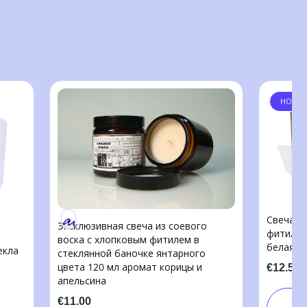
НОВИН
Свеча и
Эксклюзивная свеча из соевого
фитилем
воска с хлопковым фитилем в
белая с
екла
стеклянной баночке янтарного
цвета 120 мл аромат корицы и
€12.50
апельсина
€11.00